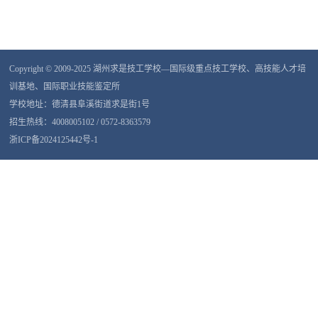
Copyright © 2009-2025 湖州求是技工学校—国际级重点技工学校、高技能人才培
训基地、国际职业技能鉴定所
学校地址：德清县阜溪街道求是街1号
招生热线：4008005102 / 0572-8363579
浙ICP备2024125442号-1